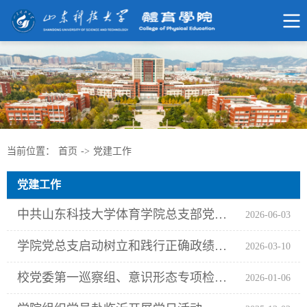
当前位置：
首页
->
党建工作
党建工作
中共山东科技大学体育学院总支部党员大会胜利召开
2026-06-03
学院党总支启动树立和践行正确政绩观学习教育
2026-03-10
校党委第一巡察组、意识形态专项检查组巡察体育学院党总支情况反馈会议召开
2026-01-06