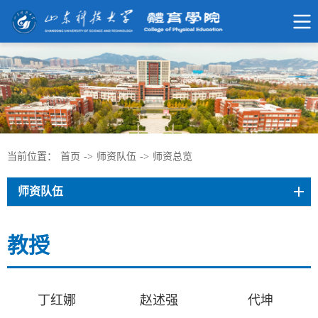
当前位置：
首页
->
师资队伍
->
师资总览
师资队伍
教授
丁红娜
赵述强
代坤