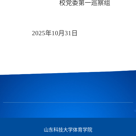
校党委第一巡察组
2025年
10
月
31
日
山东科技大学体育学院