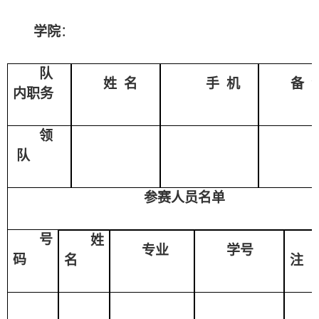
学院
：
队
姓
名
手
机
备
内职务
领
队
参赛人员名单
号
姓
专业
学号
码
名
注