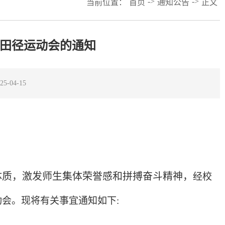
->
->
当前位置：
首页
通知公告
正文
年田径运动会的通知
-04-15
体质，激发师生集体荣誉感和拼搏奋斗精神，
经校
动会。
现将有关事宜通知如下
: