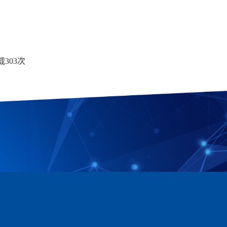
载
303
次